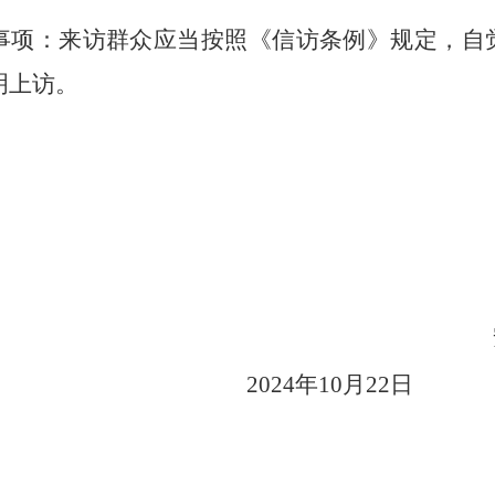
事项：来访群众应当按照《信访条例》规定，自
明上访。
2024年
10
月
2
2
日