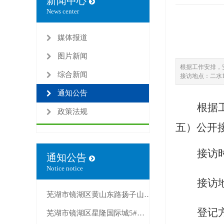
新闻中心
News center
媒体报道
图片新闻
根据工作安排，安
综合新闻
接访地点：二水1
通知公告
根据
政策法规
五）公开
接访
通知公告
Notice notice
接访
芜湖市镜湖区黄山东路扬子山2号25幢锅炉房出租公告
登记
芜湖市镜湖区星隆国际城5#楼1307室房产出租公告