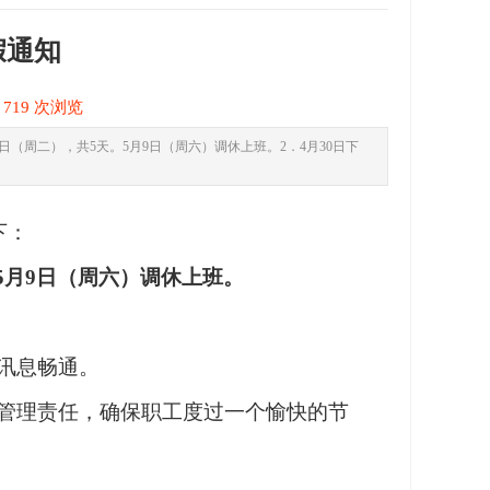
假通知
8
719 次浏览
日（周二），共5天。5月9日（周六）调休上班。2．4月30日下
下：
5
月
9
日（周
六
）调休上班。
讯息畅通。
管理责任，确保职工度过一个愉快的节