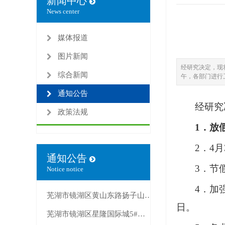
新闻中心
News center
媒体报道
图片新闻
经研究决定，现将
综合新闻
午，各部门进行卫
通知公告
经研究
政策法规
1．放
2．4
通知公告
3．节
Notice notice
4．加
芜湖市镜湖区黄山东路扬子山2号25幢锅炉房出租公告
日。
芜湖市镜湖区星隆国际城5#楼1307室房产出租公告