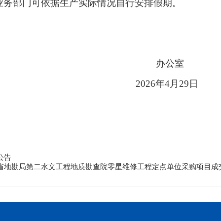
业务部门
可依据生产实际情况自行安排假期。
办公室
202
6
年
4
月
2
9
日
公告
省地勘局第二水文工程地质勘查院零星维修工程定点单位采购项目成